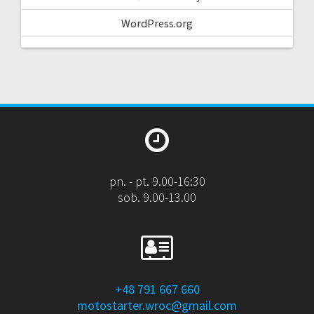
WordPress.org
pn. - pt. 9.00-16:30
sob. 9.00-13.00
+48 791 667 660
motostarter.wroc@gmail.com