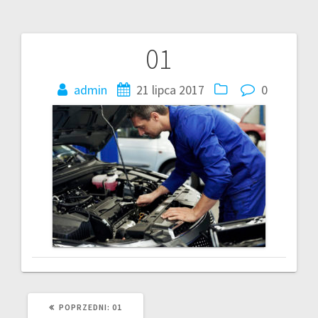
01
Nawigacja
wpisu
admin
21 lipca 2017
0
POPRZEDNI
POPRZEDNI:
01
WPIS: