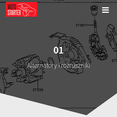
Przejdź
do
treści
01
Alternatory i rozruszniki