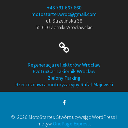
+48 791 667 660
motostarter.wroc@gmail.com
ul. Strzelińska 38
55-010 Żerniki Wrocławskie
Regeneracja reflektorów Wrocław
EvoLuxCar Lakiernik Wrocław
Zielony Parking
Rzeczoznawca motoryzacyjny Rafał Majewski
© 2026 MotoStarter. Stwórz używając WordPress i
motyw
OnePage Express
.